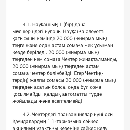
4.1. Науқанның 1 (бір) дана
мөлшеріндегі купоны Науқанға әлеуетті
қатысушы кемінде 20 000 (жиырма мың)
теңге және одан астам сомаға Чек ұсынған
кезде беріледі. 20 000 (жиырма мың)
теңгеден кем сомаға Чектер жинақталмайды,
20 000 (жиырма мың) теңгеден астам
сомаға чектер бөлінбейді. Егер Чектің(-
тердің) жалпы сомасы 20 000 (жиырма мың)
теңгеден асатын болса, онда бұл сома
қосылмайды, қалдық автоматты түрде
жойылады және есептелмейді
4.2. Чектердегі транзакциялар күні осы
Қағидалардың 1.1-тармағына сәйкес
акцияның ұзақтығы кезеңіне сәйкес келуі