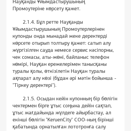
Науқанды Ұйымдастырушының
Промоутеріне көрсету қажет.
2.1.4. Бұл ретте Науқанды
Ұйымдастырушының Промоутерлерінен
купонды онда мынадай жеке деректерді
көрсете отырып толтыру қажет: сатып алу
жүргізілген сауда немесе сервис кәсіпорны,
чек сомасы, аты-жөні, байланыс телефон
нөмірі, Науқан ережелерімен танысқаны
туралы қолы, өткізілетін Науқан туралы
ақпарат алу көзі (бұдан әрі мәтін бойынша -
"Тіркеу деректері").
2.1.5. Осыдан кейін купонның бір бөлігін
чектермен бірге ұтыс соңына дейін сақтап,
ұтыс жағдайында жүлдеге айырбастау, ал
екінші бөлігін "KeruenCity" СОО-ның бірінші
қабатында орнатылған лототронға салу