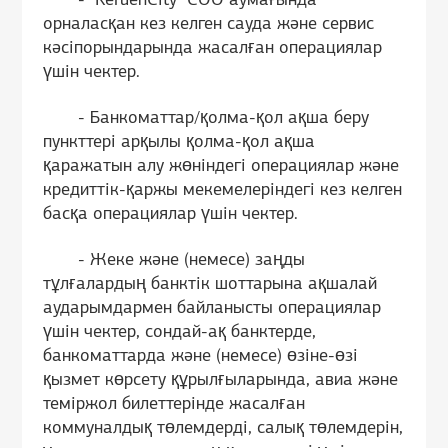
- "KeruenCity" СОО аумағында
орналасқан кез келген сауда және сервис
кәсіпорындарында жасалған операциялар
үшін чектер.
- Банкоматтар/қолма-қол ақша беру
пункттері арқылы қолма-қол ақша
қаражатын алу жөніндегі операциялар және
кредиттік-қаржы мекемелеріндегі кез келген
басқа операциялар үшін чектер.
- Жеке және (немесе) заңды
тұлғалардың банктік шоттарына ақшалай
аударымдармен байланысты операциялар
үшін чектер, сондай-ақ банктерде,
банкоматтарда және (немесе) өзіне-өзі
қызмет көрсету құрылғыларында, авиа және
теміржол билеттерінде жасалған
коммуналдық төлемдерді, салық төлемдерін,