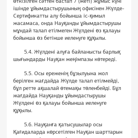
өткізілген сәттен бастап 7 (жеті) жұмыс күні
ішінде ұйымдастырушының офисінен Жүлде-
Сертификатты алу бойынша іс-қимыл
жасамаса, онда Науқанды ұйымдастырушы
мұндай талап етілмеген Жүлдені өз қалауы
бойынша өз бетінше иеленуге құқылы.
5.4. Жүлдені алуға байланысты барлық
шығындарды Науқан жеңімпазы көтереді.
5.5. Осы ереженің бұзылуына жол
берілген жағдайда Жүлде талап етілмейді,
бұл ретте ақшалай өтемақы төленбейді. Бұл
жағдайда Науқанды ұйымдастырушы
Жүлдені өз қалауы бойынша иеленуге
құқылы.
5.6. Науқанға қатысушылар осы
Қағидаларда көрсетілген Науқан шарттарын