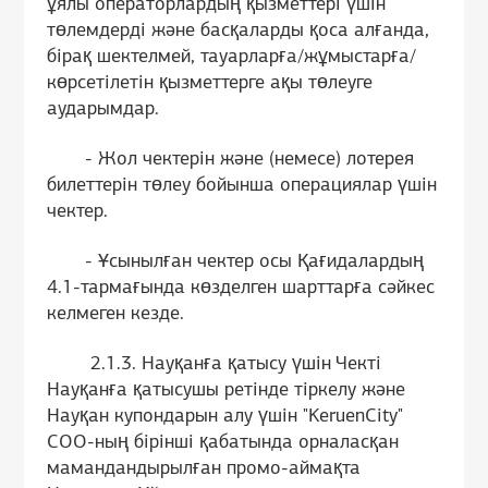
ұялы операторлардың қызметтері үшін
төлемдерді және басқаларды қоса алғанда,
бірақ шектелмей, тауарларға/жұмыстарға/
көрсетілетін қызметтерге ақы төлеуге
аударымдар.
- Жол чектерін және (немесе) лотерея
билеттерін төлеу бойынша операциялар үшін
чектер.
- Ұсынылған чектер осы Қағидалардың
4.1-тармағында көзделген шарттарға сәйкес
келмеген кезде.
2.1.3. Науқанға қатысу үшін Чекті
Науқанға қатысушы ретінде тіркелу және
Науқан купондарын алу үшін "KeruenCity"
СОО-ның бірінші қабатында орналасқан
мамандандырылған промо-аймақта