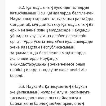
3.2. Қатысушының купонды толтыруы
қатысушының Осы Қағидаларда белгіленген
Науқан шарттарымен танысқанын растайды.
Сондай-ақ, мұндай қатысу Қатысушының өз
еркімен және өзінің мүддесінде Науқанды
ұйымдастырушыға өз дербес деректерін
ерікті түрде ұсынатындығын куәландырады
және Қазақстан Республикасының
заңнамасында белгіленген мақсаттарда
және шектерде Науқанды
Ұйымдастырушының және/немесе оның
өкілінің оларды өңдеуіне жеке келісімін
береді.
3.3. Науқанға қатысушының (Науқан
жеңімпазының) жүлдені алуға, рәсімдеуге,
тасымалдауға және оны пайдалануға
байланысты барлық шығыстарын, оның