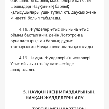
байланысты барлық мәселелерге қатысты
шешімдері Науқанның барлық
қатысушылары үшін түпкілікті, даусыз және
міндетті болып табылады.
4.18. Жүлделер Ұтыс ойынына Ұтыс
ойыны басталғанға дейін Лототронға
орналастырылған барлық дұрыс
толтырылған Науқан купондары қатысады.
4.19. Науқан Жүлделерінің иегерлері
Ұтыс ойынын өткізу нәтижесінде
анықталады.
5. НАУҚАН ЖЕҢІМПАЗДАРЫНЫҢ
НАУҚАН ЖҮЛДЕЛЕРІН АЛУ