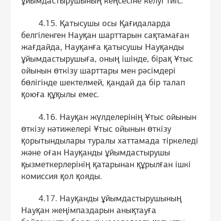
ұйымдастырушының кеңсесіне келуі тиіс.
4.15. Қатысушы осы Қағидаларда
белгіленген Науқан шарттарын сақтамаған
жағдайда, Науқанға қатысушы Науқанды
ұйымдастырушыға, оның ішінде, бірақ Ұтыс
ойынын өткізу шарттары мен рәсімдері
бөлігінде шектелмей, қандай да бір талап
қоюға құқылы емес.
4.16. Науқан жүлделерінің Ұтыс ойынын
өткізу нәтижелері Ұтыс ойынын өткізу
қорытындылары туралы хаттамада тіркеледі
және оған Науқанды ұйымдастырушы
қызметкерлерінің қатарынан құрылған ішкі
комиссия қол қояды.
4.17. Науқанды ұйымдастырушының
Науқан жеңімпаздарын анықтауға