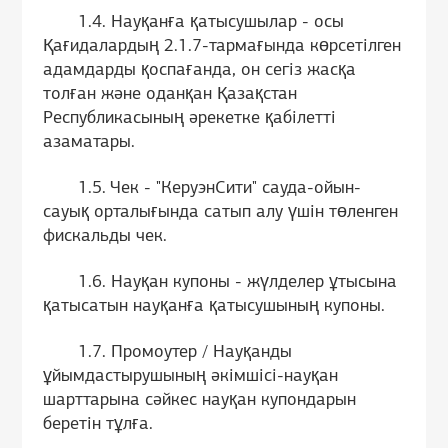
1.4. Науқанға қатысушылар - осы
Қағидалардың 2.1.7-тармағында көрсетілген
адамдарды қоспағанда, он сегіз жасқа
толған және оданқан Қазақстан
Республикасының әрекетке қабілетті
азаматары.
1.5. Чек - "КеруэнСити" сауда-ойын-
сауық орталығында сатып алу үшін төленген
фискальды чек.
1.6. Науқан купоны - жүлделер ұтысына
қатысатын науқанға қатысушының купоны.
1.7. Промоутер / Науқанды
ұйымдастырушының әкімшісі-науқан
шарттарына сәйкес науқан купондарын
беретін тұлға.