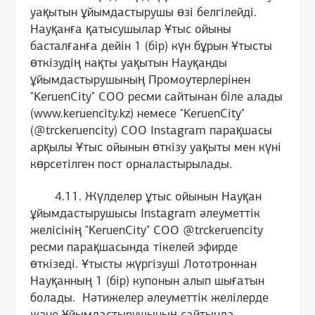
уақытын ұйымдастырушы өзі белгілейді.
Науқанға қатысушылар Ұтыс ойыны
басталғанға дейін 1 (бір) күн бұрын Ұтысты
өткізудің нақты уақытын Науқанды
ұйымдастырушының Промоутерлерінен
"KeruenCity" СОО ресми сайтынан біле алады
(www.keruencity.kz) немесе "KeruenCity"
(@trckeruencity) СОО Instagram парақшасы
арқылы Ұтыс ойынын өткізу уақыты мен күні
көрсетілген пост орналастырылады.
4.11. Жүлделер ұтыс ойынын Науқан
ұйымдастырушысы Instagram әлеуметтік
желісінің "KeruenCity" СОО @trckeruencity
ресми парақшасында тікелей эфирде
өткізеді. Ұтысты жүргізуші Лототроннан
Науқанның 1 (бір) купонын алып шығатын
болады. Нәтижелер әлеуметтік желілерде