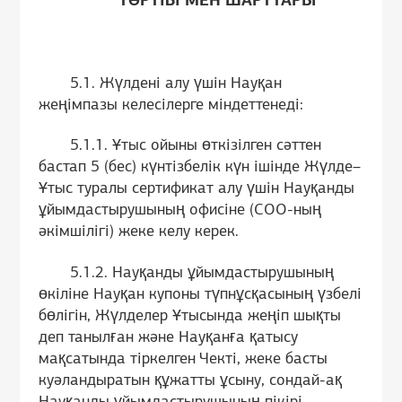
ТӘРТІБІ МЕН ШАРТТАРЫ
5.1. Жүлдені алу үшін Науқан
жеңімпазы келесілерге міндеттенеді:
5.1.1. Ұтыс ойыны өткізілген сәттен
бастап 5 (бес) күнтізбелік күн ішінде Жүлде–
Ұтыс туралы сертификат алу үшін Науқанды
ұйымдастырушының офисіне (СОО-ның
әкімшілігі) жеке келу керек.
5.1.2. Науқанды ұйымдастырушының
өкіліне Науқан купоны түпнұсқасының үзбелі
бөлігін, Жүлделер Ұтысында жеңіп шықты
деп танылған және Науқанға қатысу
мақсатында тіркелген Чекті, жеке басты
куәландыратын құжатты ұсыну, сондай-ақ