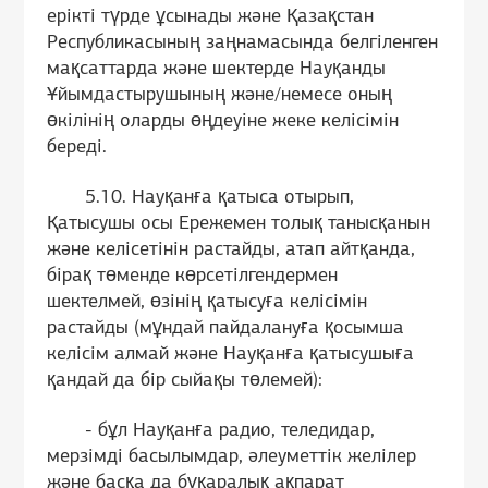
ерікті түрде ұсынады және Қазақстан
Республикасының заңнамасында белгіленген
мақсаттарда және шектерде Науқанды
Ұйымдастырушының және/немесе оның
өкілінің оларды өңдеуіне жеке келісімін
береді.
5.10. Науқанға қатыса отырып,
Қатысушы осы Ережемен толық танысқанын
және келісетінін растайды, атап айтқанда,
бірақ төменде көрсетілгендермен
шектелмей, өзінің қатысуға келісімін
растайды (мұндай пайдалануға қосымша
келісім алмай және Науқанға қатысушыға
қандай да бір сыйақы төлемей):
- бұл Науқанға радио, теледидар,
мерзімді басылымдар, әлеуметтік желілер
және басқа да бұқаралық ақпарат