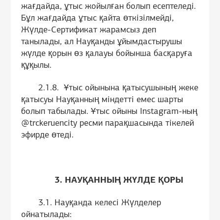
жағдайда, ұтыс жойылған болып есептеледі.
Бұл жағдайда ұтыс қайта өткізілмейді,
Жүлде-Сертификат жарамсыз деп
танылады, ал Науқанды ұйымдастырушы
жүлде қорын өз қалауы бойынша басқаруға
құқылы.
2.1.8. Ұтыс ойынына қатысушының жеке
қатысуы Науқанның міндетті емес шарты
болып табылады. Ұтыс ойыны Instagram-ның
@trckeruencity ресми парақшасында тікелей
эфирде өтеді.
3. НАУҚАННЫҢ ЖҮЛДЕ ҚОРЫ
3.1. Науқанда келесі Жүлделер
ойнатылады: