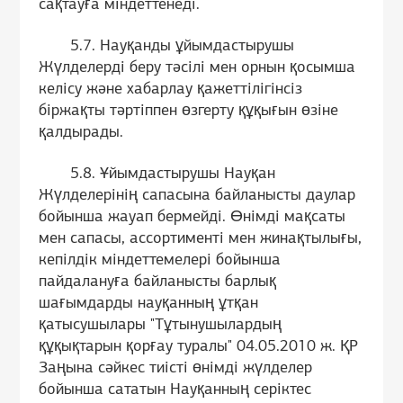
сақтауға міндеттенеді.
5.7. Науқанды ұйымдастырушы
Жүлделерді беру тәсілі мен орнын қосымша
келісу және хабарлау қажеттілігінсіз
біржақты тәртіппен өзгерту құқығын өзіне
қалдырады.
5.8. Ұйымдастырушы Науқан
Жүлделерінің сапасына байланысты даулар
бойынша жауап бермейді. Өнімді мақсаты
мен сапасы, ассортименті мен жинақтылығы,
кепілдік міндеттемелері бойынша
пайдалануға байланысты барлық
шағымдарды науқанның ұтқан
қатысушылары "Тұтынушылардың
құқықтарын қорғау туралы" 04.05.2010 ж. ҚР
Заңына сәйкес тиісті өнімді жүлделер
бойынша сататын Науқанның серіктес