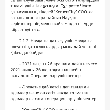
сатып алулардың және осы сатып алулардың
төлемі үшін Чек ұсынуға. Бұл ретте Чекте
қатысушының тікелей "KeruenCity" СОО-да
сатып алғанын растайтын Науқан
серіктестерінің мекенжайы міндетті түрде
көрсетілуі тиіс.
2.1.2. Науқанға қатысу үшін Науқанға
әлеуетті қатысушылардың мынадай чектері
қабылданбайды:
- 2021 жылғы 26 арашаға дейін немесе
2021 жылғы 26 желтоқсаннан кейін
жасалған Операциялар үшін чектер.
- Әрекетке қабілетсіз деп танылған
адамдар және он сегіз жасқа толмаған
адамдар жасаған операциялар үшін чектер.