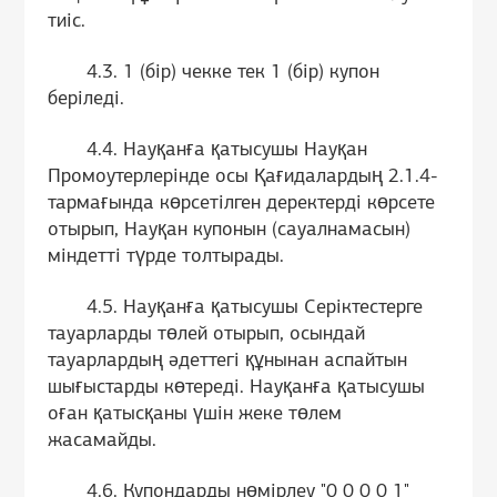
тиіс.
4.3. 1 (бір) чекке тек 1 (бір) купон
беріледі.
4.4. Науқанға қатысушы Науқан
Промоутерлерінде осы Қағидалардың 2.1.4-
тармағында көрсетілген деректерді көрсете
отырып, Науқан купонын (сауалнамасын)
міндетті түрде толтырады.
4.5. Науқанға қатысушы Серіктестерге
тауарларды төлей отырып, осындай
тауарлардың әдеттегі құнынан аспайтын
шығыстарды көтереді. Науқанға қатысушы
оған қатысқаны үшін жеке төлем
жасамайды.
4.6. Купондарды нөмірлеу "0 0 0 0 1"