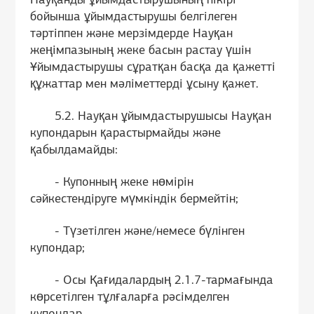
Науқанды ұйымдастырушының пікірі
бойынша ұйымдастырушы белгілеген
тәртіппен және мерзімдерде Науқан
жеңімпазының жеке басын растау үшін
Ұйымдастырушы сұратқан басқа да қажетті
құжаттар мен мәліметтерді ұсыну қажет.
5.2. Науқан ұйымдастырушысы Науқан
купондарын қарастырмайды және
қабылдамайды:
- Купонның жеке нөмірін
сәйкестендіруге мүмкіндік бермейтін;
- Түзетілген және/немесе бүлінген
купондар;
- Осы Қағидалардың 2.1.7-тармағында
көрсетілген тұлғаларға рәсімделген