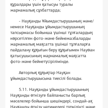
құралдары үшін қатысуы туралы
жарнамалық сұхбаттарда;
- Науқанды Ұйымдастырушының және/
немесе Науқанды ұйымдастырушының
тапсырмасы бойынша үшінші тұлғалардың
көрсетілген фото-және бейнежазбаларды
жарнамалық мақсатта үшінші тұлғаларға
пайдалану құқығын беру құқығымен Науөан
қатысушысының жарнамалық мақсатта
фото-және бейнетүсірілімінде.
Авторлық құқықтар Науқан
ұйымдастырушысына тиесілі болады.
5.11. Науқанды ұйымдастырушының
Науқанды өткізуге байланысты барлық
мәселелер бойынша шешімдері, сондай-ақ
Науқанды өткізу нәтижелері түпкілікті және