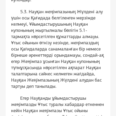
купондар.
5.3. Науқан жеңімпазының Жүлдені алу
үшін осы Қағидада белгіленген мерзімде
келмеуі, Ұйымдастырушының Науқан
купонының жыртылмалы бөлігін 5.1-
тармақта көрсетілген құжаттарды алмауы.
Ұтыс ойынын өткізу кезінде, жеңімпаздың
осы Қағидаларда санамаланған бір немесе
бірнеше әрекеттерді орындамауы, сондай-ақ
егер Жеңімпаз ұсынған Науқан купонының
түпнұсқасында көрсетілген ақпарат Науқан
талаптарына сәйкес келмеген жағдайда,
Науқан Жеңімпазының Жүлдені алудан бас
тартуы деп танылады.
Егер Науқанды ұйымдастырушы
жеңімпазды Ұтыс туралы хабардар еткеннен
кейін Науқан жеңімпазы Ұтыс ойыны