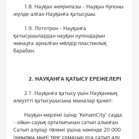
1.8. Науқан жеңімпазы - Науқан Купоны
жүлде алған Науқанға қатысушы.
1.9. Лототрон - Науқанға
қатысушылардан науқан купондарын
жинауға арналған мөлдір пластиклық
барабан.
2. НАУҚАНҒА ҚАТЫСУ ЕРЕЖЕЛЕРІ
2.1. Науқанға қатысу үшін Науқанның
әлеуэтті қатысушысына мыналар қажет:
Науқан мерзімі ішінд "KeruenCity" сауда
- ойын-сауық орталығынан сатып алынған
Сатып алулар төлемі үшіна кемінде 20 000
(жиырма мың) теңг сомасын оса сатып алу