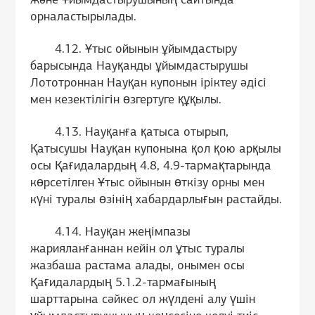
және Ұйымдастырушының сайтында
орналастырылады.
4.12. Ұтыс ойынын ұйымдастыру
барысында Науқанды ұйымдастырушы
Лототроннан Науқан купонын іріктеу әдісі
мен кезектілігін өзгертуге құқылы.
4.13. Науқанға қатыса отырып,
Қатысушы Науқан купонына қол қою арқылы
осы Қағидалардың 4.8, 4.9-тармақтарында
көрсетілген Ұтыс ойынын өткізу орны мен
күні туралы өзінің хабардарлығын растайды.
4.14. Науқан жеңімпазы
жарияланғаннан кейін ол ұтыс туралы
жазбаша растама алады, онымен осы
Қағидалардың 5.1.2-тармағының
шарттарына сәйкес ол жүлдені алу үшін