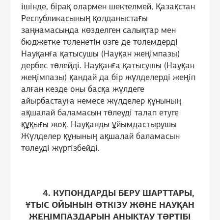
ішінде, бірақ олармен шектелмей, Қазақстан
Республикасының қолданыстағы
заңнамасында көзделген салықтар мен
бюджетке төленетін өзге де төлемдерді
Науқанға қатысушы (Науқан жеңімпазы)
дербес төлейді. Науқанға қатысушы (Науқан
жеңімпазы) қандай да бір жүлделерді жеңіп
алған кезде оны басқа жүлдеге
айырбастауға немесе жүлделер құнының
ақшалай баламасын төлеуді талап етуге
құқығы жоқ. Науқанды ұйымдастырушы
Жүлделер құнының ақшалай баламасын
төлеуді жүргізбейді.
4. КУПОНДАРДЫ БЕРУ ШАРТТАРЫ,
ҰТЫС ОЙЫНЫН ӨТКІЗУ ЖӘНЕ НАУҚАН
ЖЕҢІМПАЗДАРЫН АНЫҚТАУ ТӘРТІБІ