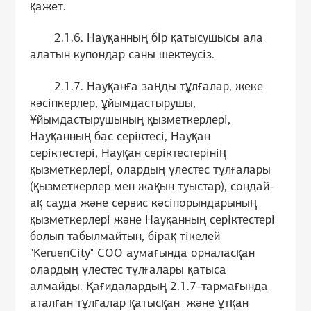
қажет.
2.1.6. Науқанның бір қатысушысы ала
алатын купондар саны шектеусіз.
2.1.7. Науқанға заңды тұлғалар, жеке
кәсіпкерлер, ұйымдастырушы,
Ұйымдастырушының қызметкерлері,
Науқанның бас серіктесі, Науқан
серіктестері, Науқан серіктестерінің
қызметкерлері, олардың үлестес тұлғалары
(қызметкерлер мен жақын туыстар), сондай-
ақ сауда және сервис кәсіпорындарының
қызметкерлері және Науқанның серіктестері
болып табылмайтын, бірақ тікелей
"KeruenCity" СОО аумағында орналасқан
олардың үлестес тұлғалары қатыса
алмайды. Қағидалардың 2.1.7-тармағында
аталған тұлғалар қатысқан және ұтқан