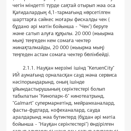
чегін міндетті түрде сақтай отырып жәа оса
Қағидалардың 4,1-тармағынд көрсетілген
шарттарға сәйкес жоғары фискалды чек (
бұдано әрі мәтін бойынша - "Чек") беруге
және сатып алуға құқылы. 20 000 (жыырма
мың) теңгеден кем сомаға чектер
жинақталмайды, 20 000 (жыырма мың)
теңгеден астам сомаға чектер бөлінбейді.
2.1.1. Науқан мерзімі ішінд "KeruenCity"
ИЙ аумағынд орналасқан сауд жәна сервиса
кәсіпорындарынд, оның ішінде
ұйымдастырушының серіктестері болып
табылатын "Кинопарк-6" кинотеатрынд,
"Galmart" супермаркетінд, мейрамханалард,
фасты-фудтард, кофеханалард, сауда
аралдарынд жәа бутиктерд (бұдан әрі мәтіа
бойынша - "Науқан серіктестері") өндірілген