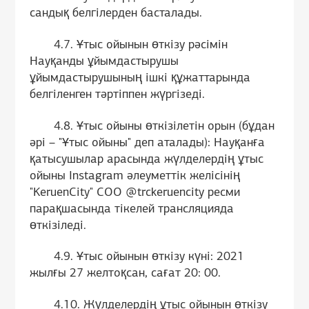
сандық белгілерден басталады.
4.7. Ұтыс ойынын өткізу рәсімін
Науқанды ұйымдастырушы
ұйымдастырушының ішкі құжаттарында
белгіленген тәртіппен жүргізеді.
4.8. Ұтыс ойыны өткізілетін орын (бұдан
әрі – "Ұтыс ойыны" деп аталады): Науқанға
қатысушылар арасында жүлделердің ұтыс
ойыны Instagram әлеуметтік желісінің
"KeruenCity" СОО @trckeruencity ресми
парақшасында тікелей трансляцияда
өткізіледі.
4.9. Ұтыс ойынын өткізу күні: 2021
жылғы 27 желтоқсан, сағат 20: 00.
4.10. Жүлделердің ұтыс ойынын өткізу