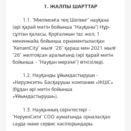
1. ЖАЛПЫ ШАРТТАР
1.1. "Миллионға тең Шопинг" науқана
(әрі қарай мәтін бойынша "Науқаны") Нұр-
сұлтан қаласы, Қорғалжын тас жол, 1
мекенжайа бойынша орнаментыласқан
"KeruenCity" жылғ "26" қараш мен 2021 жылғ
"26" желтоқсан аралығынд (әрі қарай мәтін
бойынша - "Науқан мерзімі") өткізіледі.
1.2. Науқанды ұйымдастыруши -
«Керуэнсити» Басқарушы компании «ЖШС»
(бұдан әрі мәтін бойынша
«Ұйымдастыруши»).
1.3. Науқанның серіктестері -
"КеруенСити" СОО аумағында орналасқан
сауда және сервис кәсіпорындары.