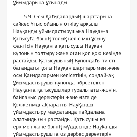
ұйымдарына ұсынады.
5.9. Осы Қағидалардың шарттарына
сәйкес Ұтыс ойынын өткізу арқылы
Науқанды ұйымдастырушыға Науқанға
қатысуға өзінің толық келісімін ұсыну
фактісін Науқанға қатысушы Науқан
купонын толтыру және оған қол қою кезінде
растайды. Қатысушының Купондағы тиісті
бағандағы қолы Науқан шарттарымен және
осы Қағидалармен келісетінін, сондай-ақ
ұйымдастырушы купонда көрсетілген
Науқанға қатысушылар туралы аты-жөнін,
байланыс деректерін және өзге де
қолжетімді ақпаратты Науқанды
ұйымдастыру мақсатында пайдалана
алатындығын растайды. Қатысушы өз
еркімен және өзінің мүддесінде Науқанды
ұйымдастырушыға өз дербес деректерін