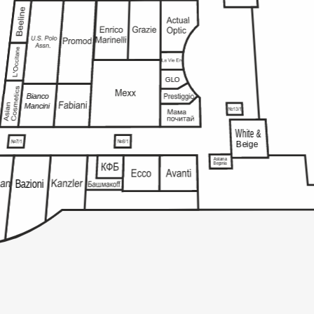
GLO
Bianco
Mancini
White &
Beige
Astana
Begonia
Bazioni